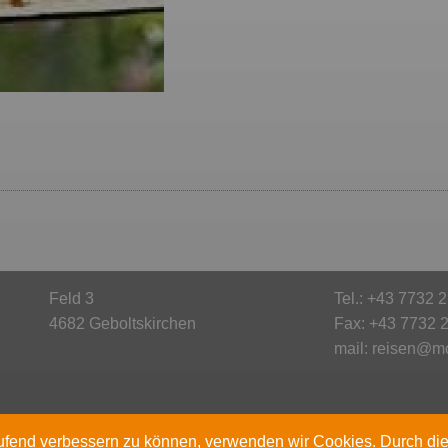
Feld 3
Tel.:
+43 7732 
4682 Geboltskirchen
Fax: +43 7732 
mail:
reisen@m
laufend verbessern zu können, verwenden wir Cookies. Durch di