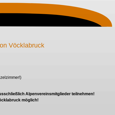
ion Vöcklabruck
nzelzimmer!)
usschließlich Alpenvereinsmitglieder teilnehmen!
öcklabruck möglich!