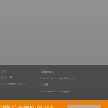
Impressum
2121
2121-15
Datenschutzerklaerung
oeseneder.com
AGB
Reisebedingungen
e weitere Nutzung der Webseite